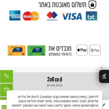
✕
בניית אתרים
לידיעתך, באתרנו נעשה שימוש בקבצי Cookies, לרבות של צדדים
שלישיים, לצורך ניתוח השימוש באתר, שיפור חוויית הגלישה והצגת
סט קומבי ראש מנוע 56V קרבון
פרסום מותאם אישית. המשך גלישה באתר מהווה את הסכמתך לשימוש