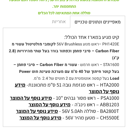
התחממות יתר.
סוללה אחת המתאימה לכל הכלים
אחריות
מאפיינים ונתונים טכניים
קיט מגיע במארז אחד הכולל:
PH1420E –ראש מנוע 56V Brushless
לקומבי מולטיטול עשוי מ
Carbon Fiber – סיבי פחמן וכפתור בורר בעל שתי מהירויות (2.8
ק"ג)
STA1600 – ראש חרמש -
עשוי מ Carbon Fiber – סיבי פחמן –
בעל קוטר חיתוך של 40 ס"מ עם מערכת טעינת חוט Power
Load
בעל קסטה אוטומטית עם 2 חוטים של 2.4 מ"מ.
HTA2000 – ראש מגזמת גובה 51 ס"מ מתכווננת-
מידע
נוסף על המוצר
PSA1000 – ראש מסור גבהים "10 -
מידע נוסף על המוצר
ABB1203 – ראש נינג'ה -
מידע נוסף על המוצר
BA2800T - סוללה 56V 5.0Ah -
מידע נוסף על המוצר
CH5500E – מטען מהיר 56V -
מידע נוסף על המוצר