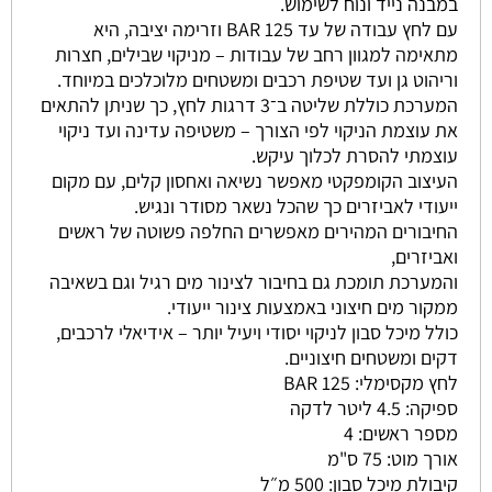
במבנה נייד ונוח לשימוש.
עם לחץ עבודה של עד 125 BAR וזרימה יציבה, היא
מתאימה למגוון רחב של עבודות – מניקוי שבילים, חצרות
וריהוט גן ועד שטיפת רכבים ומשטחים מלוכלכים במיוחד.
המערכת כוללת שליטה ב־3 דרגות לחץ, כך שניתן להתאים
את עוצמת הניקוי לפי הצורך – משטיפה עדינה ועד ניקוי
עוצמתי להסרת לכלוך עיקש.
העיצוב הקומפקטי מאפשר נשיאה ואחסון קלים, עם מקום
ייעודי לאביזרים כך שהכל נשאר מסודר ונגיש.
החיבורים המהירים מאפשרים החלפה פשוטה של ראשים
ואביזרים,
והמערכת תומכת גם בחיבור לצינור מים רגיל וגם בשאיבה
ממקור מים חיצוני באמצעות צינור ייעודי.
כולל מיכל סבון לניקוי יסודי ויעיל יותר – אידיאלי לרכבים,
דקים ומשטחים חיצוניים.
לחץ מקסימלי: 125 BAR
ספיקה: 4.5 ליטר לדקה
מספר ראשים: 4
אורך מוט: 75 ס"מ
קיבולת מיכל סבון: 500 מ״ל