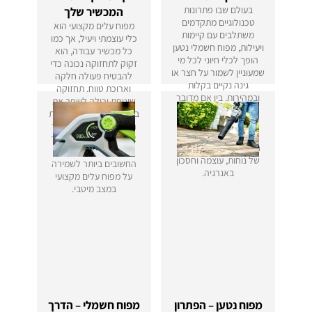
בעולם שבו פתרונות
המכשיר שלך
טכנולוגיים מתקדמים
מפוח עלים מקצועי הוא
משתלבים עם קיימות
כלי עוצמתי ויעיל, אך כמו
ויעילות, מפוח חשמלי נטען
כל מכשיר עבודה, הוא
הופך לכלי חיוני לכל מי
זקוק לתחזוקה נכונה כדי
שמעוניין לשמור על חצר או
להבטיח פעולה חלקה
גינה נקיים בקלות
וארוכת טווח. תחזוקה
ובמהירות. בין אם מדובר
שוטפת יכולה לשפר את
בניקוי עלים יבשים, פינוי
ביצועי המפוח, להקטין את
אבק מהשבילים או
הסיכוי לתקלות ולהאריך
תחזוקת החצר, מפוח
את חיי המכשיר. במדריך
חשמלי נטען מציע שילוב
זה נפרט את הצעדים
של נוחות, עוצמה וחסכון
החשובים ביותר לשמירה
באנרגיה.
על מפוח עלים מקצועי
במצב מיטבי.
מפוח נטען – הפתרון
מפוח חשמלי – הדרך