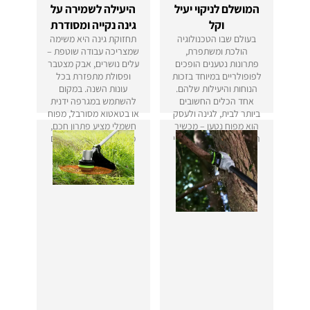
המושלם לניקוי יעיל
היעילה לשמירה על
וקל
גינה נקייה ומסודרת
בעולם שבו הטכנולוגיה
תחזוקת גינה היא משימה
הולכת ומשתפרת,
שמצריכה עבודה שוטפת –
פתרונות נטענים הופכים
עלים נושרים, אבק מצטבר
לפופולריים במיוחד בזכות
ופסולת מתפזרת בכל
הנוחות והיעילות שלהם.
עונות השנה. במקום
אחד הכלים החשובים
להשתמש במגרפה ידנית
ביותר לבית, לגינה ולעסק
או בטאטוא מסורבל, מפוח
הוא מפוח נטען – מכשיר
חשמלי מציע פתרון חכם,
רב-תכליתי המסייע בניקוי
מהיר ויעיל לניקוי שטחים
עלים, אבק ולכלוך ללא
פתוחים כמו חצרות,
צורך בחיבור לחשמל.
שבילים, מדשאות
ומרפסות.