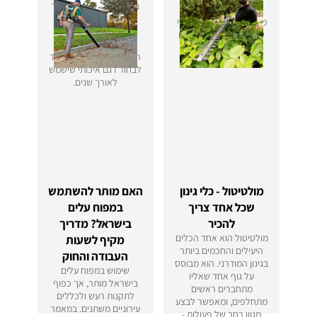
בסביבה משתנה. במאמר
מורכבים, ומעניק פתרון
זה נסקור את היתרונות
מקצועי, שקט ויעיל לבעלי
המרכזיים של מסור
שטחים פרטיים ומוסדיים
טלסקופי, באילו מצבים
כאחד.
הוא שימושי במיוחד, וכיצד
לבחור דגם איכותי שישמש
לאורך שנים.
מולטיטול - כלי גינון
האם מותר להשתמש
שכל אחד צריך
במפוח עלים
להכיר
בישראל? מדריך
מולטיטול הוא אחד הכלים
מקיף לשעות
היעילים והחכמים ביותר
העבודה והחוק
בגינון המודרני. הוא מבוסס
שימוש במפוח עלים
על גוף אחד שאליו
בישראל מותר, אך כפוף
מתחברים ראשים
לתקנות רעש ולכללים
מתחלפים, ומאפשר לבצע
עירוניים משתנים. במאמר
מגוון רחב של פעולות -