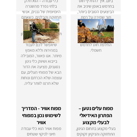
ביום. איך להחליף חוט
כלי עבודה – הוא חלק
בחרמש באופן שיניב את
בלתי נפרד מהשגרה
הביצועים הטובים ביותר,
היומיומית של גננים, אנשי
תוך שמירה על רמת
תחזוקה וקבלנים. כשאתם
בטיחות מקסימלית בזמן
מתמודדים עם כמויות
העבודה ובזמן התחזוקה?
גדולות של עלים, אבק
היכנסו למאמר שכתבנו
ולכלוך, אתם צריכים פתרון
בשבילכם, וגלו הכל על
חזק, נייד וחסכוני,
החלפת חוט לחרמש
שיאפשר לכם לעבוד
חשמלי.
במהירות וללא מאמץ
מיותר. אגו פאוור, המובילה
בייבוא ושיווק כלי גינון
נטענים, מציעה את הדור
הבא של מפוחי העלים, עם
עוצמה שלא הכרתם ונוחות
שלא תרצו לוותר עליה.
מפוח עלים נטען –
מפוח אוויר - המדריך
הפתרון האידיאלי
לשימוש נכון במפוחי
לבעלי מקצוע
אוויר
בעלי מקצוע בתחום הגינון,
מפוח אוויר הוא כלי עבודה
התחזוקה והניקיון זקוקים
חיוני לניקוי שטחים