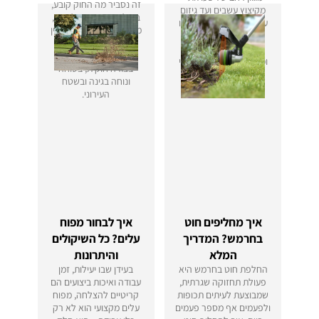
זה נסביר מה החוק קובע,
מקיצוץ עשבים ועד גיזום
באילו שעות מותר לעבוד,
עצים. במאמר נסקור מהו
מה ההבדל בין מפוח בנזין
מולטיטול, אילו ראשים
למפוח עלים נטען, ומה
קיימים, למי הוא מתאים
חשוב לדעת כדי לעבוד
ומה הופך אותו לכלי חיוני
בצורה חוקית, בטוחה
בכל גינה.
ונוחה בגינה ובשטח
העירוני.
איך מחליפים חוט
איך לבחור מפוח
בחרמש? המדריך
עלים? כל השיקולים
המלא
והיתרונות
החלפת חוט בחרמש היא
בעידן שבו יעילות, זמן
פעולת תחזוקה שגרתית,
עבודה ואיכות ביצועים הם
שמבוצעת לעיתים תכופות
קריטיים להצלחה, מפוח
ולפעמים אף מספר פעמים
עלים מקצועי הוא לא רק