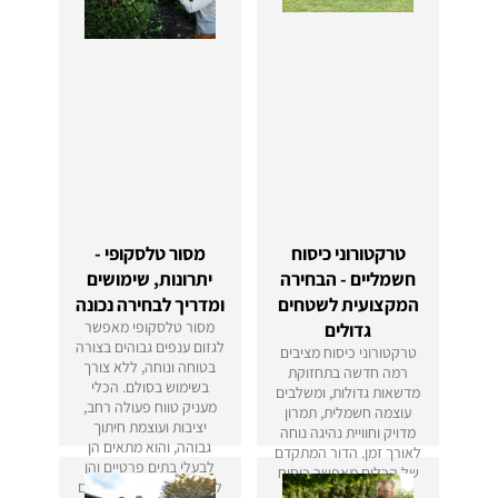
טרקטורוני כיסוח
מסור טלסקופי -
חשמליים - הבחירה
יתרונות, שימושים
המקצועית לשטחים
ומדריך לבחירה נכונה
מסור טלסקופי מאפשר
גדולים
לגזום ענפים גבוהים בצורה
טרקטורוני כיסוח מציבים
בטוחה ונוחה, ללא צורך
רמה חדשה בתחזוקת
בשימוש בסולם. הכלי
מדשאות גדולות, ומשלבים
מעניק טווח פעולה רחב,
עוצמה חשמלית, תמרון
יציבות ועוצמת חיתוך
מדויק וחוויית נהיגה נוחה
גבוהה, והוא מתאים הן
לאורך זמן. הדור המתקדם
לבעלי בתים פרטיים והן
של הכלים מאפשר כיסוח
לגננים מקצועיים שעובדים
אחיד גם בשטחים