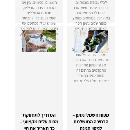
לכלי עבודה עוצמתיים,
חיצוניים ופנימיים, בין אם
ניידים ויעילים שיאפשרו
מדובר בגינות, שבילים,
להם לבצע משימות
חניונים או חללים
במהירות ובמינימום מאמץ.
תעשייתיים. כדי להבטיח
מפוח עלים נטען הפך
שימוש יעיל ולמקסם את
לאחד הכלים החיוניים
ביצועי המפוח, יש להקפיד
ביותר בשוק, בזכות
על טכניקות עבודה נכונות,
הטכנולוגיה המתקדמת
תחזוקה תקופתית ושימוש
שלו, החיסכון באנרגיה
נכון בהתאם לתנאי
והיכולת לעבוד ללא כבלים
הסביבה.
מסורבלים או פליטות
מזהמים. חברת אגו פאוור
מציעה מגוון פתרונות
מתקדמים בתחום זה,
המותאמים במיוחד
לצרכים של בעלי מקצוע.
מפוח חשמלי נטען –
המדריך לתחזוקת
הבחירה המושלמת
מפוח עלים מקצועי –
לניקוי הגינה
כך תאריך את חיי