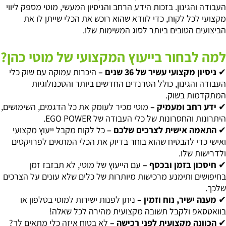
העבודה והגינון. בזכות הידע הרחב והניסיון המעשי, מוטי מספק ליווי
מקצועי לכל לקוח, כדי לוודא שהוא רוכש את הכלי שייתן לו את
הביצועים הטובים ביותר לסוג המשימות שלו.
למה לבחור בייעוץ המקצועי של מוטי כהן?
✔
ניסיון
מקצועי
עשיר
של
36
שנים
–
היכרות
עמוקה
עם
שוק
כלי
העבודה
והגינון
,
כולל
הטרנדים
החדשים
ביותר
והטכנולוגיות
המתקדמות
בשוק
.
✔
ידע
רחב
ומעמיק
–
מוטי
מכיר
לעומק
את
כל
הדגמים
,
השימושים
,
היתרונות
והחסרונות
של
כלי
העבוד
ה של
EGO POWER
.
✔
התאמה
אישית
לצרכים
שלכם
–
כל
לקוח
מקבל
ייעוץ
מקצועי
ואישי
כדי
להבטיח
שהוא
בוחר
בדיוק
את
הכלי
המתאים
לפרויקטים
ולדרישות
שלו
.
✔
חיסכון
בזמן
ובכסף
–
עם
הייעוץ
של
מוטי
,
לא
תבזבז
זמן
בחיפושים
ותימנע
מרכישות
מיותרות
של
כלים
ש
לא עונים על הצרכים
שלכך.
✔
מענה
ישיר
,
נוח
וזמין
–
ניתן
לפנות
ישירות
למוטי
בטלפון
או
בוואטסאפ
ולקבל
תשובה
מקצועית
מהירה
לכל
שאלה
!
✔
הכוונה
מקצועית
לפני
רכישה
–
לא
בטוח
איזה
כלי
מתאים
ל
ך?