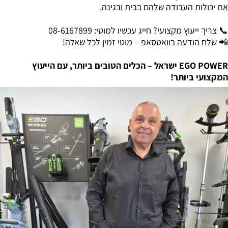
את
יכולות
העבודה
שלהם
בבית
ובגינה
.
📞
צר
יך ייעוץ מקצועי? חייג עכשיו למוטי: 08-6167899
📲
שלח
הודעה
בוואטסאפ
–
מוטי
זמין
לכל
שאלה
!
EGO POWER
ישראל – הכלים הטובים ביותר, עם הייעוץ
המקצועי ביותר!