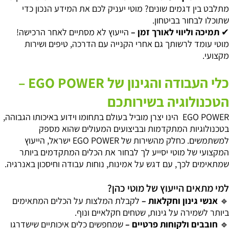
מתלבט
בין
דגמים
שונים
?
מוטי
יעניק
לכם
את
המידע
הנכון
כדי
שתוכלו
ל
בחור בביטחון.
✔
תמיכה
וליווי
לאורך
זמן
–
הייעוץ
לא
מסתיים
לאחר
הרכישה
!
מוטי
עומד
לרשותך
גם
אחרי
הקנייה
עם
הדרכה
,
טיפים
ושירות
מקצועי
.
כלי העבודה והגינון של
EGO POWER
–
הטכנולוגיה בשירותכם
EGO POWER
הינו יצרן מוביל בעולם בתחומו וידוע באיכותו הגבוהה,
בטכנולוגיות המתקדמות ובביצועים המעולים שהוא מספק
למשתמשים. כחלק מהשירות של
EGO POWER
ישראל, הייעוץ
המקצועי של מוטי יסייע לך לבחור את הכלים המתקדמים ביותר
שמתאימים לכך, עם דגש על אמינות, נוחות עבודה וחיסכון באנרגיה.
למי מתאים הייעוץ של מוטי כהן?
🔹
אנשי
גינון
וחקלאות
–
לקבלת
המלצות
על
הכלים
המתאימים
ביותר
לשמירה
על
גינות
,
שטחים
חקלאיים
ונוף
.
🔹
חובבים
ולקוחות
פרטיים
–
שמחפשים
כלים
איכותיים
שישדרגו