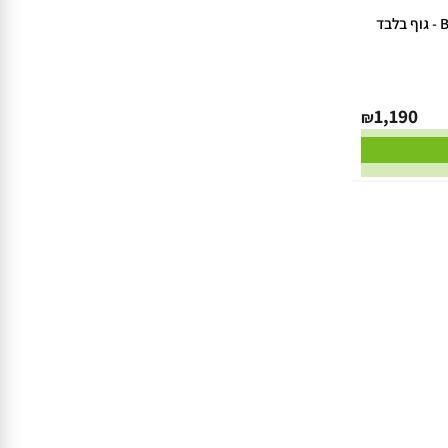
ען 38 ס"מ - Brushless 56V - גוף בלבד
1,190
₪