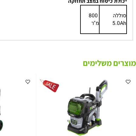
(ללא סוללה)
לת כיסוח במצב תחזוקה
לה
800
5.
מ"ר
ם משלימים