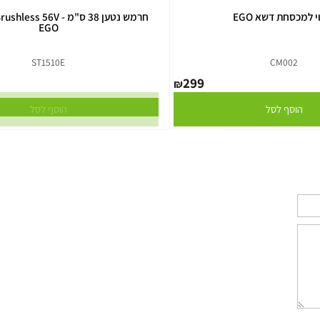
חת דשא EGO
חרמש נט
EGO
ST1510E
CM00
299
₪
סף לסל
הוסף לסל