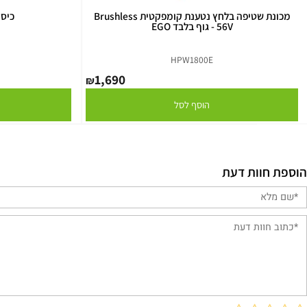
מכונת שטיפה בלחץ נטענת קומפקטית Brushless
כיסוי למכס
56V - גוף בלבד EGO
2
HPW1800E
1,690
₪
הוסף לסל
הו
וות דעת