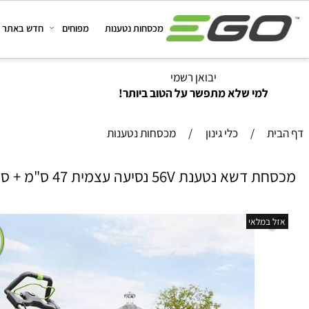
מכסחות נטענות
מפוחים
חדש באתר
מב
יבואן רשמי
למי שלא מתפשר על הטוב ביותר!
/
כלי גינון
/
מכסחות נטענות
ת 56V נסיעה עצמית 47 ס"מ + סוללה 5.0Ah + מטען מהיר EGO
במלאי