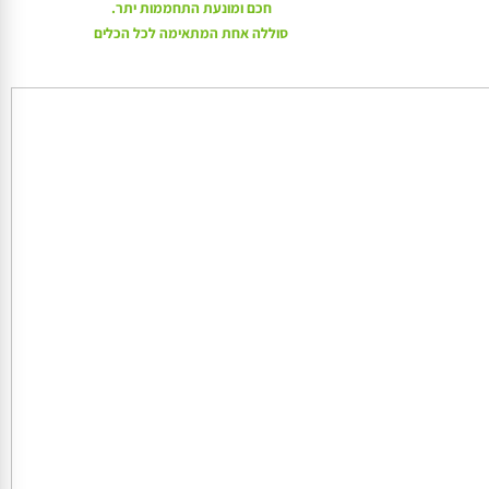
טכנולוגיה המוגנת בפטנט כוללת עיצוב חדשני, ניהול חשמל
חכם ומונעת התחממות יתר.
סוללה אחת המתאימה לכל הכלים