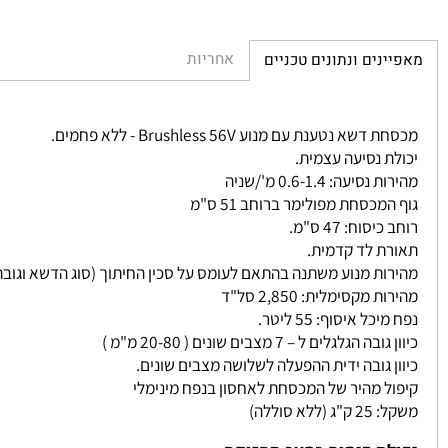
אחריות
נים ונתונים טכניים
שא נטענת עם מנוע Brushless 56V - ללא פחמים.
ת נסיעה עצמית.
סיעה: 0.6-1.4 מ'/שניה
מכסחת מפולימר ברוחב 51 ס"מ
יסוח: 47 ס"מ.
ת לד קדמית.
ות מנוע משתנה בהתאם לעומס על סכין החיתוך (סוג הדשא וגובהו)
 מקסימלית: 2,850 סל"ד
כל איסוף: 55 ליטר.
ה הגלגלים ל – 7 מצבים שונים ( 20-80 מ"מ )
ן גובה ידית ההפעלה לשלושה מצבים שונים.
ל מהיר של המכסחת לאחסון בנפח מינימלי