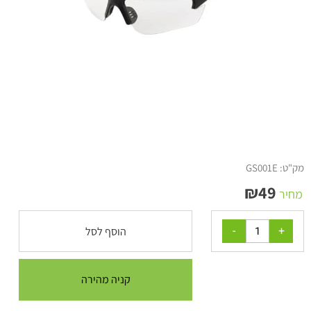
מק"ט:
GS001E
₪
49
מחיר
הוסף לסל
קניה מהירה