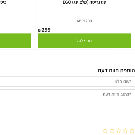
סט גריסה (מלצ'ינג) EGO
כיסוי למכס
2
ABP1700
299
₪
הוסף לסל
הו
וות דעת