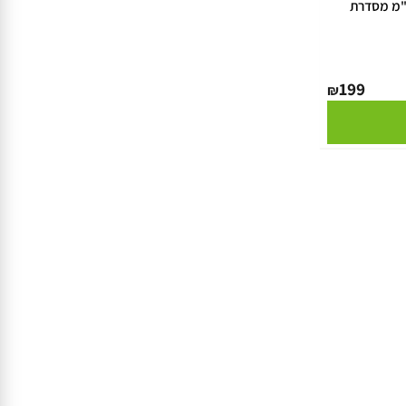
כסחת דשא 42 ס"מ מסדרת
199
₪