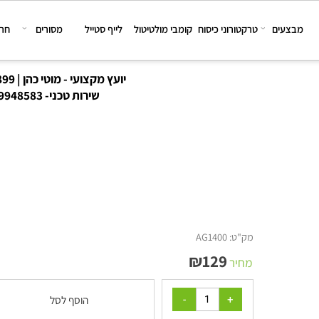
צעים
טרקטורוני כיסוח
קומבי מולטיטול
לייף סטייל
מסורים
חרמשי
יועץ מקצועי - מוטי כהן | 08-6167899
שירות טכני-
8-9948583
מק"ט:
AG1400
₪
129
מחיר
הוסף לסל