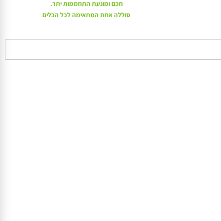
טכנולוגיה המוגנת בפטנט כוללת עיצוב חדשני, ניהול חשמל
חכם ומונעת התחממות יתר.
סוללה אחת המתאימה לכל הכלים