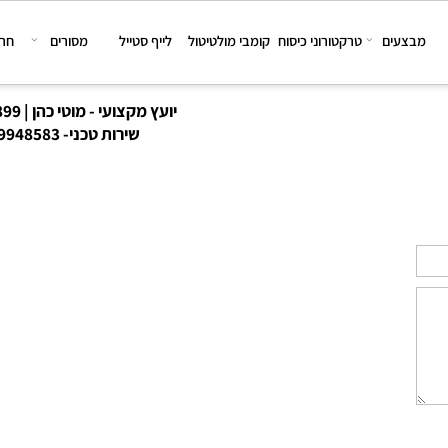
צעים
טרקטורוני כיסוח
קומבי מולטיטול
לייף סטייל
מסורים
חרמשי
יועץ מקצועי - מוטי כהן | 08-6167899
שירות טכני-
8-9948583