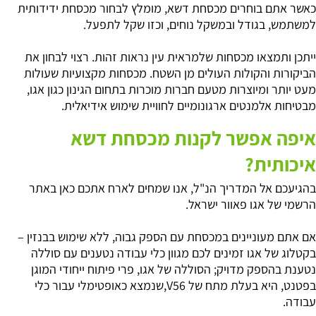
כאשר אתם בוחרים מכסחת דשא, מומלץ לבחור מכסחת ידידותית
למשתמש, בגודל ובמשקל נוחים, וכזו שקל לתפעל.
ייתכן ותמצאו מכסחות שלמראית עין נראות זהות. רצוי לבחון את
הביקורות והקולות העולים מן השטח. מכסחות מקצועיות שעולות
מעט יותר ומיוצרות מטעם חברות מוכרות בתחום הגינון כגון אגו,
מבטיחות אלמנטים ארגונומיים לחוויית שימוש אידיאלית.
איפה אפשר לקנות מכסחת דשא
איכותית?
בהגיעכם אל המדריך הנ"ל, אנו שמחים לארח אתכם כאן באתר
הרשמי של אגו פאוור ישראל.
אם אתם מעוניינים במכסחת עם הספק גבוה, ללא שימוש בבנזין –
בקטלוג של אגו זמינים לכם מגוון כלי עבודה נטענים עם סוללה
נטענת בהספק מדויק; הסוללה של אגו, פרי פיתוח ייחודי המוגן
בפטנט, היא בעלת מתח של V56,שנמצא כאופטימלי עבור כלי
עבודה.