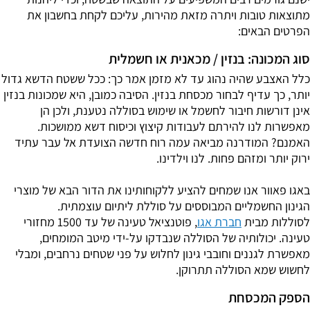
מתוצאות טובות ויתרה מזאת מהירות, עליכם לקחת בחשבון את
הפרטים הבאים:
סוג המכונה: בנזין / מכאנית או חשמלית
כלל האצבע שהיה נהוג עד לא מזמן אמר כך: ככל ששטח הדשא גדול
יותר, כך עדיף לבחור מכסחת בנזין. הסיבה כמובן, היא שמכונות בנזין
אינן דורשות חיבור לחשמל או שימוש בסוללה נטענת, ולכן הן
מאפשרות לנו להירתם לעבודות קיצוץ וכיסוח דשא ממושכות.
האמנם? המודרנה מביאה עמה רוח חדשה הצועדת אל עבר עתיד
ירוק יותר ומזהם פחות. לנו וילדינו.
באגו פאוור אנו שמחים להציע ללקוחותינו את הדור הבא של מוצרי
הגינון החשמליים המבוססים על סוללת ליתיום עוצמתית.
לסוללות מבית
חברת אגו
, פוטנציאל טעינה של עד 1500 מחזורי
טעינה. יכולותיה של הסוללה שנבדקו על-ידי מיטב המומחים,
מאפשרת לגננים וחובבי גינון לחלוש על פני שטחים נרחבים, ומבלי
לחשוש שמא הסוללה תתרוקן.
הספק המכסחת